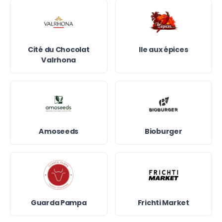
Cité du Chocolat
Ile aux épices
Valrhona
Amoseeds
Bioburger
Guarda Pampa
Frichti Market