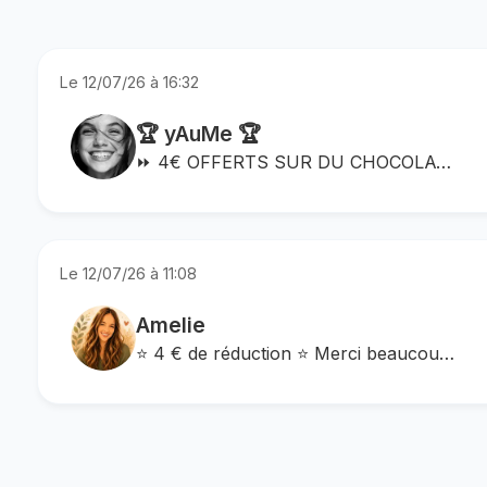
Le 12/07/26 à 16:32
🏆 yAuMe 🏆
⏩ 4€ OFFERTS SUR DU CHOCOLAT D’EXCEPTION ⏪ Découvrez Chocolat Encuentro, l’un des rares chocolatiers français bean-to-bar : des tablettes artisanales fabriquées directement à partir de fèves de cacao d’exception, bio ou sauvages. Lien de parrainage : ➡️https://i.refs.cc/CVGEG9dQ ⭐ VOTRE AVANTAGE ⭐ ✅ 4€ offerts sur votre première commande ✅ Valable sur toute la boutique ✅ Idéal pour découvrir un chocolat premium artisanal ✨ POURQUOI CHOISIR ENCUENTRO ? ✨ ✔️ Chocolat artisanal français (bean-to-bar) ✔️ Fèves de cacao soigneusement sélectionnées ✔️ Sans additifs inutiles ✔️ Plusieurs fois récompensé ✔️ Parfait pour offrir… ou se faire plaisir ⚡ COMMENT EN PROFITER ⚡ 1️⃣ Cliquez sur mon lien 2️⃣ Créez votre compte 3️⃣ Ajoutez vos chocolats préférés au panier 4️⃣ Profitez automatiquement de votre réduction
Le 12/07/26 à 11:08
Amelie
⭐ 4 € de réduction ⭐ Merci beaucoup si vous me choisissez pour votre inscription ✨ --------------------------------------------------------------------------- ► COMMENT FAIRE ◄ Créez votre compte via mon lien : ↪️ https://i.refs.cc/jh406KAK ↩️ -------------------------------------------------------------------------- ► VOUS AVEZ DES QUESTIONS ❓ ◄ Cliquez sur ⏬ « envoyer un message » ⏬ juste en dessous , j'y répondrais avec plaisir :) -------------------------------------------------------------------------- ✅ PS : Si vous utilisez mon lien, merci de faire une validation du parrainage en cliquant sur ⏬ Envoyer un message ⏬ Merci ☺️ À très vite, Am’ ツ