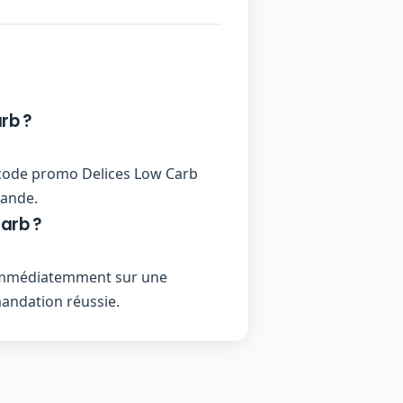
rb ?
un code promo Delices Low Carb
mande.
arb ?
s immédiatemment sur une
andation réussie.