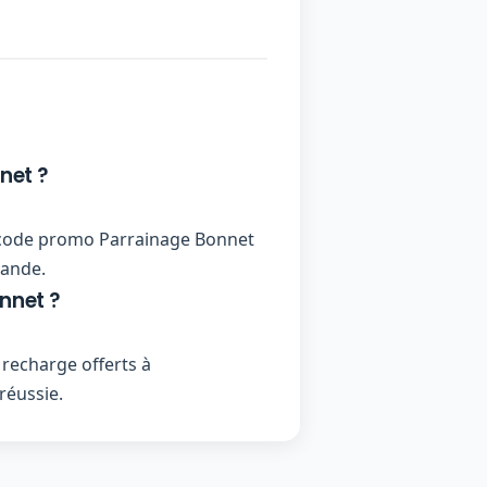
net ?
 un code promo Parrainage Bonnet
mande.
nnet ?
recharge offerts à
réussie.