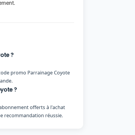
lement.
ote ?
 un code promo Parrainage Coyote
mande.
yote ?
abonnement offerts à l'achat
ue recommandation réussie.