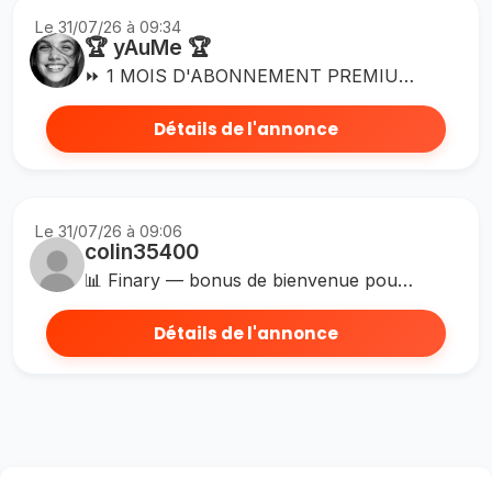
Le 31/07/26 à 09:34
🏆 yAuMe 🏆
⏩ 1 MOIS D'ABONNEMENT PREMIUM GRATUIT ⏪ J'utilise Finary pour gérer mon patrimoine et mon budget. Rejoins-moi et débloque 1 mois de Premium gratuitement en ajoutant au moins 2 comptes ! ➡️ https://finary.com/referral/RWMDDE
Détails de l'annonce
Le 31/07/26 à 09:06
colin35400
📊 Finary — bonus de bienvenue pour gérer ton patrimoine ! Finary, l'appli française pour suivre tout ton patrimoine au même endroit : comptes, bourse, crypto, immobilier, livrets. ✅ Bonus de bienvenue via mon lien ✅ Vue claire et en temps réel de ton patrimoine ✅ Outils d'analyse et communauté active Inscris-toi avec mon lien et connecte un 1er compte 🙂 💸 Bonus : je te reverse 10 % de ma prime de parrainage !
Détails de l'annonce