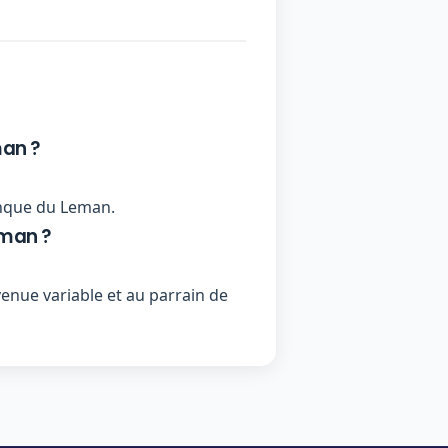
man ?
Banque du Leman.
eman ?
nue variable et au parrain de