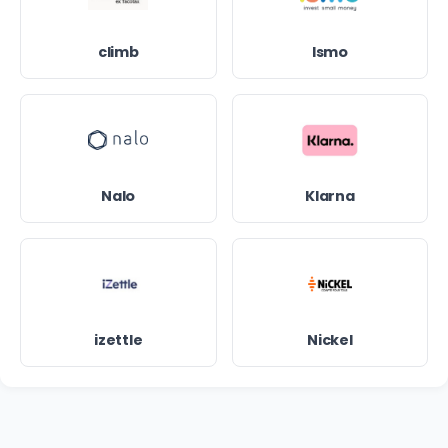
climb
Ismo
Nalo
Klarna
izettle
Nickel