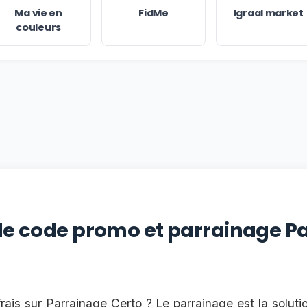
Ma vie en
FidMe
Igraal market
couleurs
 le code promo et parrainage P
rais sur Parrainage Certo ? Le parrainage est la soluti