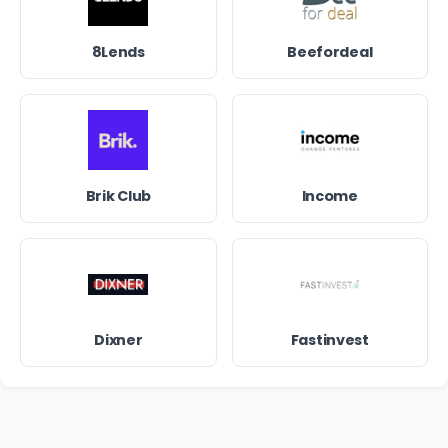
8Lends
Beefordeal
Brik Club
Income
Dixner
Fastinvest