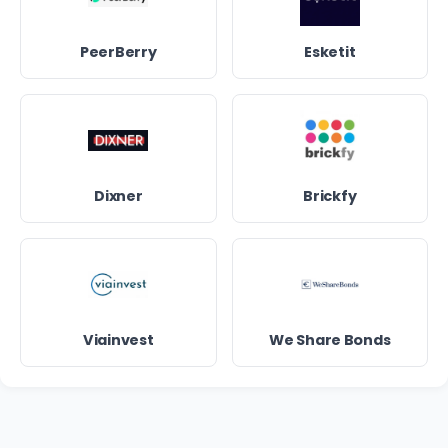
PeerBerry
Esketit
Dixner
Brickfy
Viainvest
We Share Bonds