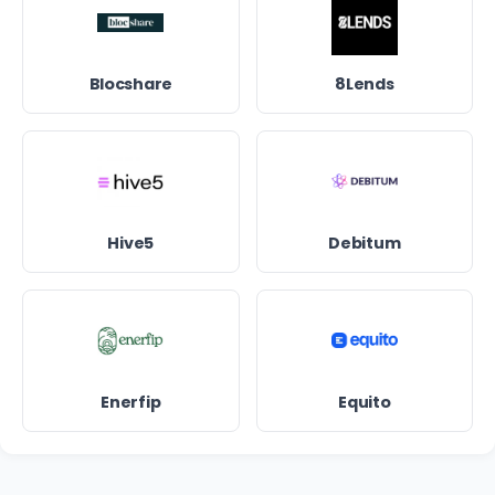
Blocshare
8Lends
Hive5
Debitum
Enerfip
Equito