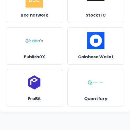
Bee network
StocksFC
Publish0X
Coinbase Wallet
ProBit
Quantfury