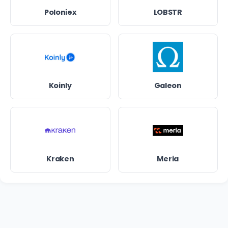
Poloniex
LOBSTR
Koinly
Galeon
Kraken
Meria