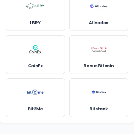
LBRY
Allnodes
CoinEx
Bonus Bitcoin
Bit2Me
Bitstack