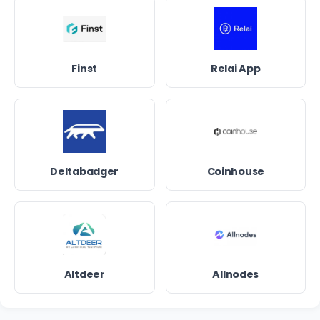
Finst
Relai App
Deltabadger
Coinhouse
Altdeer
Allnodes