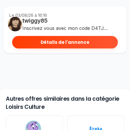
Le 03/08/26 à 16:16
twiggy85
Inscrivez vous avec mon code D4TJTF ou utiliser le lien suivant : https://r.atlasearth.com/B5Tr76i4ROb Cagnottez des atlas buck en visionnant des pub ou répondant à des sondages et achetez des parcelles virtuelles Vous recevrez 200 atlas buck à la 10ème parcelle achetée.
Détails de l'annonce
Autres offres similaires dans la catégorie
Loisirs Culture