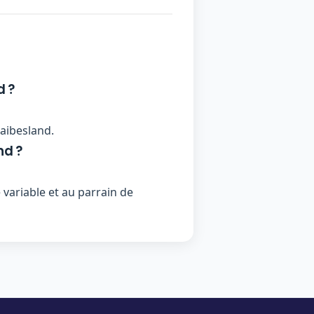
d ?
raibesland.
nd ?
variable et au parrain de