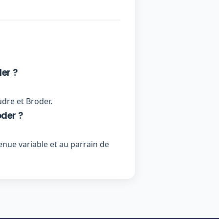
er ?
udre et Broder.
der ?
nue variable et au parrain de