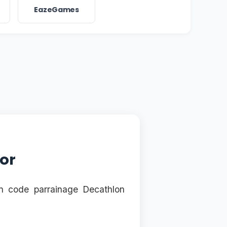
EazeGames
oor
un code parrainage Decathlon