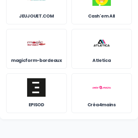
JEUJOUET.COM
Cash'em All
magicform-bordeaux
Atletica
EPISOD
Créa4mains