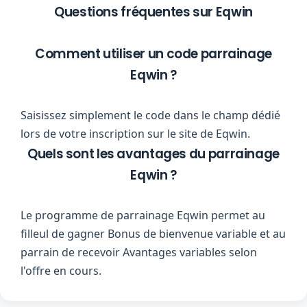
Questions fréquentes sur Eqwin
Comment utiliser un code parrainage
Eqwin ?
Saisissez simplement le code dans le champ dédié
lors de votre inscription sur le site de Eqwin.
Quels sont les avantages du parrainage
Eqwin ?
Le programme de parrainage Eqwin permet au
filleul de gagner Bonus de bienvenue variable et au
parrain de recevoir Avantages variables selon
l'offre en cours.