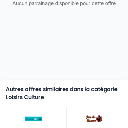
Aucun parrainage disponible pour cette offre
Autres offres similaires dans la catégorie
Loisirs Culture