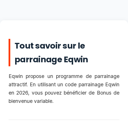
Tout savoir sur le
parrainage Eqwin
Eqwin propose un programme de parrainage
attractif. En utilisant un code parrainage Eqwin
en 2026, vous pouvez bénéficier de Bonus de
bienvenue variable.