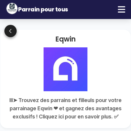
Parrain pour tous
Eqwin
lll➤ Trouvez des parrains et filleuls pour votre
parrainage Eqwin ❤ et gagnez des avantages
exclusifs ! Cliquez ici pour en savoir plus. ✅