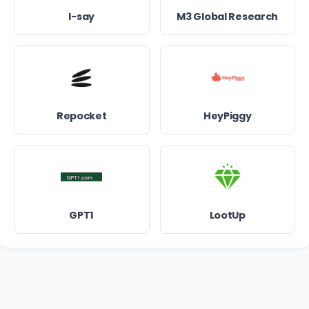
I-say
M3 Global Research
Repocket
HeyPiggy
GPT1
LootUp