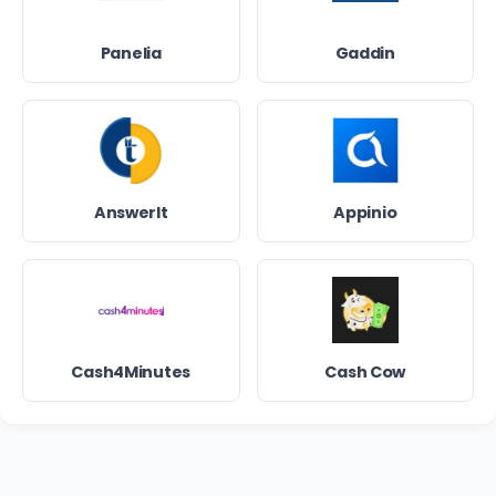
Panelia
Gaddin
AnswerIt
Appinio
Cash4Minutes
Cash Cow