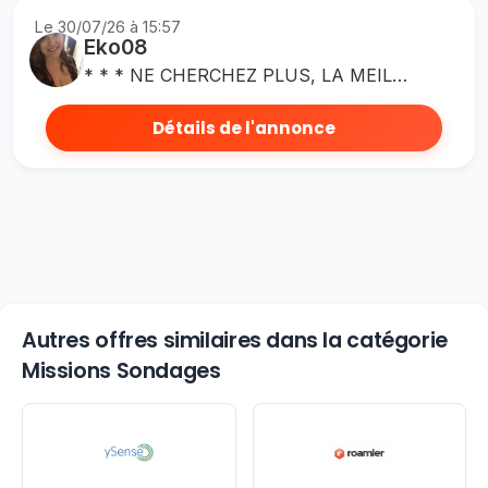
Le 30/07/26 à 15:57
Eko08
* * * NE CHERCHEZ PLUS, LA MEILLEURE OFFRE OFFRE MOOLINEO, C'EST ICI : 500,00 € * * * [ Mise à jour du jeudi 30 juillet 2026 : il me reste 7 places disponibles. ] Bonjour, Grâce à mon lien de parrainage ci-dessous: https://www.moolineo.com/inscription-2-5997626-1683219570.html Vous avez l'opportunité de remporter 500,00 € Tout ce que vous avez à faire, c'est à vous inscrire via mon lien de parrainage et à valider votre mail en cliquant sur le lien de Moolineo que vous recevrez. C'est aussi simple que cela ! Si vous avez la moindre question, même avant de vous inscrire sur Moolineo, n'hésitez surtout pas à m'envoyer un message privé ou bien un mail: melissa.pomoveri@gmail.com Merci beaucoup, à très vite,
Détails de l'annonce
Autres offres similaires dans la catégorie
Missions Sondages