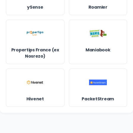
ySense
Roamler
Propertips France (ex
Maniabook
Nosrezo)
Hivenet
PacketStream