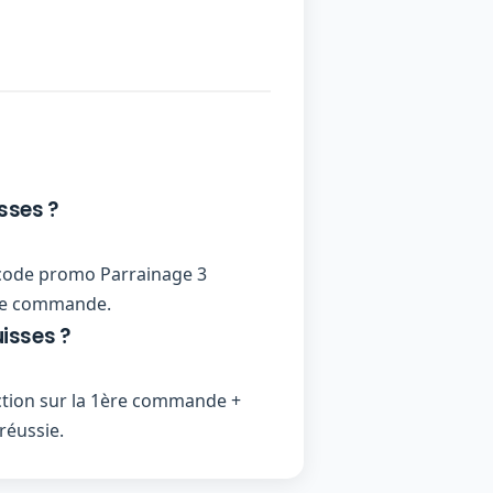
sses ?
un code promo Parrainage 3
ière commande.
isses ?
ction sur la 1ère commande +
réussie.