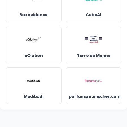
Box évidence
CuboAI
oOlution
Terre de Marins
Modibodi
parfumsmoinscher.com