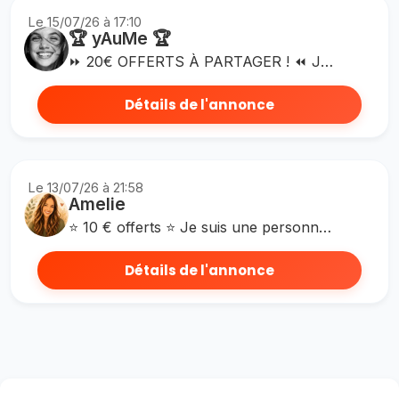
Le 15/07/26 à 17:10
🏆 yAuMe 🏆
⏩ 20€ OFFERTS À PARTAGER ! ⏪ J'adore Charlotte Bio ! Achetez via mon lien pour obtenir une récompense de 10€ chacun-e à partir de 40€ : ➡️ https://rwrd.io/ref_4UIXGV2?s
Détails de l'annonce
Le 13/07/26 à 21:58
Amelie
⭐ 10 € offerts ⭐ Je suis une personne sérieuse, disponible. J’accompagne volontiers si vous avez besoin d’aide. Merci beaucoup si vous me choisissez pour votre inscription ✨ --------------------------------------------------------------------------- ► COMMENT FAIRE ◄ 1. Créez votre compte via mon lien : ↪️ https://rwrd.io/ref_U24059B?c ↩️ -------------------------------------------------------------------------- ► VOUS AVEZ DES QUESTIONS ❓ ◄ Cliquez sur ⏬ « envoyer un message » ⏬ juste en dessous , j'y répondrais avec plaisir :) -------------------------------------------------------------------------- ✅ PS : Si vous utilisez mon lien, merci de faire une validation du parrainage en cliquant sur ⏬ Envoyer un message ⏬ Merci ☺️ À très vite, Am’ ツ
Détails de l'annonce