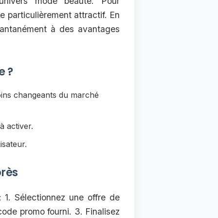
'univers mode beaute. Pour
articulièrement attractif. En
stantanément à des avantages
e ?
oins changeants du marché
 activer.
isateur.
près
 1. Sélectionnez une offre de
 code promo fourni. 3. Finalisez