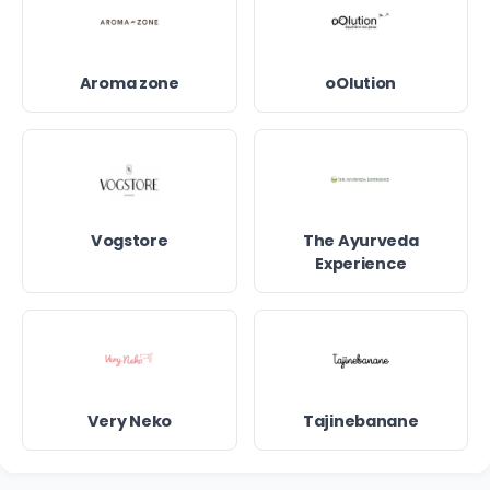
Aroma zone
oOlution
Vogstore
The Ayurveda
Experience
Very Neko
Tajinebanane