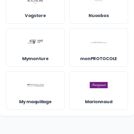
Vogstore
Nuoobox
Mymonture
monPROTOCOLE
My maquillage
Marionnaud