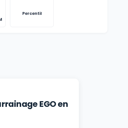
Percentil
M
arrainage EGO en