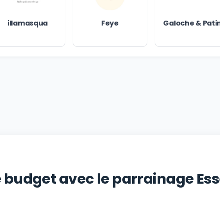
illamasqua
Feye
Galoche & Pati
e budget avec le parrainage Es