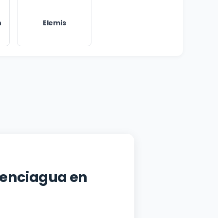
n
Elemis
senciagua en