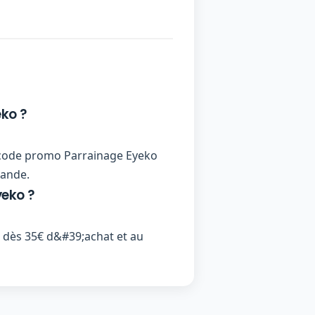
ko ?
 un code promo Parrainage Eyeko
mande.
yeko ?
 dès 35€ d&#39;achat et au