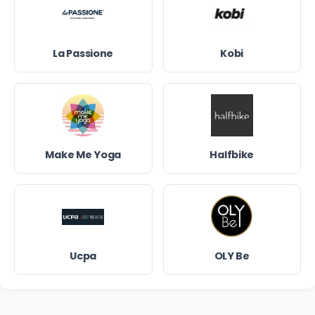
La Passione
Kobi
Make Me Yoga
Halfbike
Ucpa
OLY Be