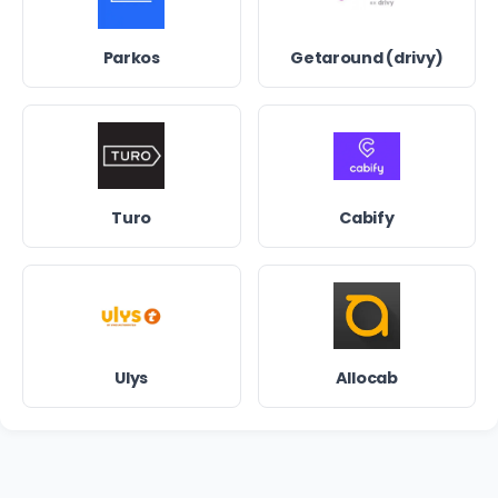
Parkos
Getaround (drivy)
Turo
Cabify
Ulys
Allocab