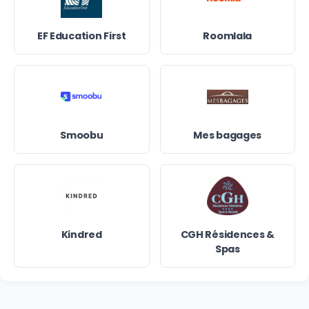
EF Education First
Roomlala
Smoobu
Mes bagages
Kindred
CGH Résidences &
Spas